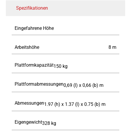
Spezifikationen
Eingefahrene Höhe
Arbeitshöhe
8
m
Plattformkapazität
150
kg
Plattformabmessungen
0,69 (l) x 0,66 (b)
m
Abmessungen
1.97 (h) x 1.37 (l) x 0.75 (b)
m
Eigengewicht
328
kg