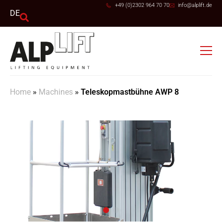
+49 (0)2302 964 70 70
info@alplift.de
DE
Home
»
Machines
»
Teleskopmastbühne AWP 8