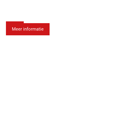
Nachhaltiges Arbeiten
mit Hubarbeitsbühnen
Meer informatie