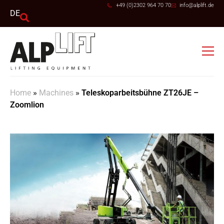
+49 (0)2302 964 70 70
info@alplift.de
DE
Home
»
Machines
»
Teleskoparbeitsbühne ZT26JE –
Zoomlion