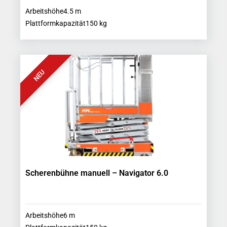
Arbeitshöhe
4.5
m
Plattformkapazität
150
kg
NEU
Scherenbühne manuell – Navigator 6.0
Arbeitshöhe
6
m