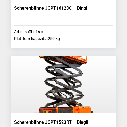
Scherenbühne JCPT1612DC – Dingli
Arbeitshöhe
16
m
Plattformkapazität
250
kg
Scherenbühne JCPT1523RT – Dingli