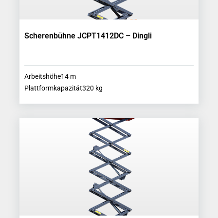
Scherenbühne JCPT1412DC – Dingli
Arbeitshöhe
14
m
Plattformkapazität
320
kg