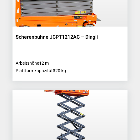
Scherenbühne JCPT1212AC – Dingli
Arbeitshöhe
12
m
Plattformkapazität
320
kg