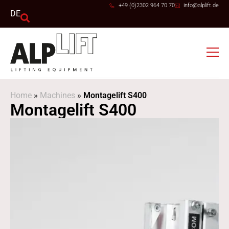
+49 (0)2302 964 70 70
info@alplift.de
DE
Home
»
Machines
»
Montagelift S400
Montagelift S400