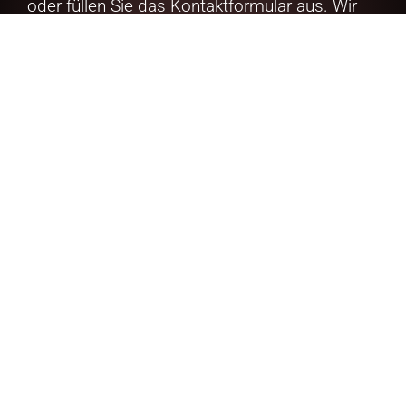
oder füllen Sie das Kontaktformular aus. Wir
helfen Ihnen gerne weiter.
Jacob Goeman
Borgesius
+49 (0)2302 964 7070
info@alplift.de
Kontaktieren Sie uns