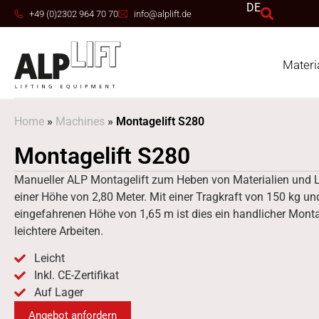
DE
+49 (0)2302 964 70 70
info@alplift.de
Materia
Home
»
Machines
»
Montagelift S280
Montagelift S280
Manueller ALP Montagelift zum Heben von Materialien und L
einer Höhe von 2,80 Meter. Mit einer Tragkraft von 150 kg un
eingefahrenen Höhe von 1,65 m ist dies ein handlicher Montag
leichtere Arbeiten.
Leicht
Inkl. CE-Zertifikat
Auf Lager
Angebot anfordern