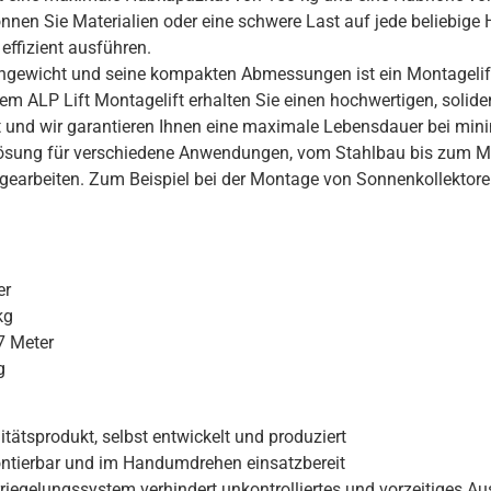
nnen Sie Materialien oder eine schwere Last auf jede beliebig
 effizient ausführen.
engewicht und seine kompakten Abmessungen ist ein Montagelift
nem ALP Lift Montagelift erhalten Sie einen hochwertigen, solid
t und wir garantieren Ihnen eine maximale Lebensdauer bei min
 Lösung für verschiedene Anwendungen, vom Stahlbau bis zum 
agearbeiten. Zum Beispiel bei der Montage von Sonnenkollektore
er
kg
7 Meter
g
tätsprodukt, selbst entwickelt und produziert
tierbar und im Handumdrehen einsatzbereit
rriegelungssystem verhindert unkontrolliertes und vorzeitiges Au