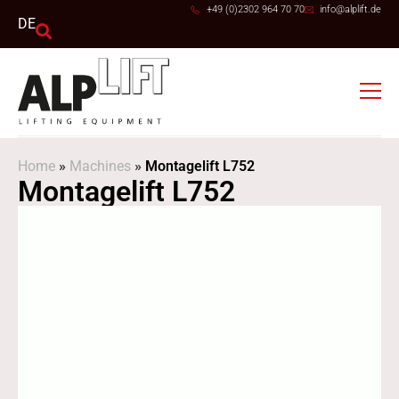
+49 (0)2302 964 70 70
info@alplift.de
DE
Home
»
Machines
»
Montagelift L752
Montagelift L752