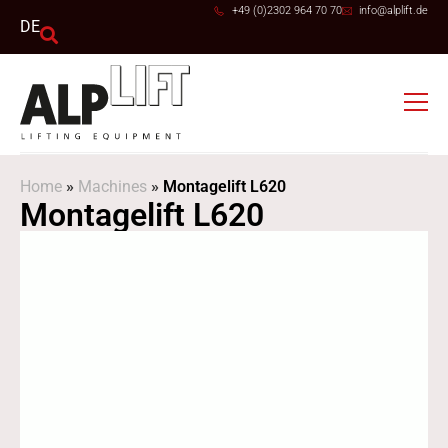
+49 (0)2302 964 70 70
info@alplift.de
DE
Home
»
Machines
»
Montagelift L620
Montagelift L620